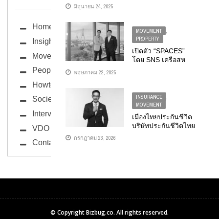
ออนทัวร์รวมมิตร
มิถุนายน 24, 2025
2025” ครั้งที่ 16 จัด
เต็มครบทุกภูมิภาค
Home
เสริมพลังร้านโชห่วย
MOVEMENT
,
ทุกเจนเนอเรชั่น
PROPERTY
Insight
ประเดิมที่แม็คโคร
เปิดตัว “SPACES”
Movement
รังสิต 26 มิ.ย. ...
โดย SNS เครือสห
พัฒน์ ผนึกกำลัง
People
พฤษภาคม 22, 2025
KINGBRIDGE
Howto
TOWER และ IWG
สร้างพื้นที่สำนักงาน
INSURANCE
,
Society
ให้เช่าครบวงจร ตอบ
MOVEMENT
โจทย์ทุกไลฟ์สไตล์
Interview
เมืองไทยประกันชีวิต
ใจกลางพระราม 3
บริษัทประกันชีวิตไทย
VDO
รายแรก ร่วมลงนาม
กรกฎาคม 23, 2026
Contact
UNEP FI PSI มุ่งยก
ระดับธุรกิจสู่
มาตรฐานความยั่งยืน
ระดับโลก
© Copyright
Bizbug.co
. All rights reserved.