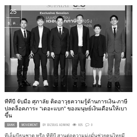
25
ธ.ค.
ทีทีบี จับมือ ศุภาลัย ติดอาวุธความรู้ด้านการเงิน-ภาษี
ปลดล็อคภาระ “เดอะแบก” ของมนุษย์เงินเดือนให้เบา
ขึ้น
BANK
,
MOVEMENT
BY
BIZBUG ADMIN2
925
0
ทีเอ็มบีธนชาต หรือ ทีทีบี สานต่อความมุ่งมั่นช่วยคนไทยมี