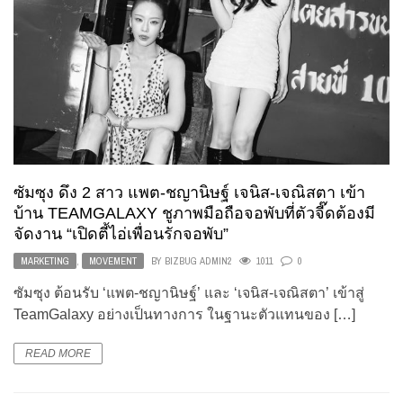
ซัมซุง ดึง 2 สาว แพต-ชญานิษฐ์ เจนิส-เจณิสตา เข้า
บ้าน TEAMGALAXY ชูภาพมือถือจอพับที่ตัวจี๊ดต้องมี
จัดงาน “เปิดตี้ไอ่เพื่อนรักจอพับ”
MARKETING
,
MOVEMENT
BY
BIZBUG ADMIN2
1011
0
ซัมซุง ต้อนรับ ‘แพต-ชญานิษฐ์’ และ ‘เจนิส-เจณิสตา’ เข้าสู่
TeamGalaxy อย่างเป็นทางการ ในฐานะตัวแทนของ […]
READ MORE