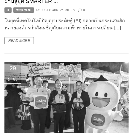
ผ่านสู่ยุค SMARTER ...
IT
,
MOVEMENT
BY
BIZBUG ADMIN2
977
0
ในยุคที่เทคโนโลยีปัญญาประดิษฐ์ (AI) กลายเป็นกระแสหลัก
หลายองค์กรกำลังเผชิญกับความท้าทายในการเปลี่ยน […]
READ MORE
29
ธ.ค.