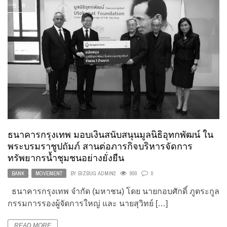
ธ.ค.
ธนาคารกรุงเทพ มอบเงินสนับสนุนมูลนิธิอุทกพัฒน์ ใน
พระบรมราชูปถัมภ์ สานต่อภารกิจบริหารจัดการ
ทรัพยากรน้ำชุมชนอย่างยั่งยืน
BANK
,
MOVEMENT
BY
BIZBUG ADMIN2
900
0
ธนาคารกรุงเทพ จำกัด (มหาชน) โดย นายกอบศักดิ์ ภูตระกูล
กรรมการรองผู้จัดการใหญ่ และ นายสุวิทย์ […]
READ MORE