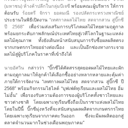
(มหาชน) ห้างค้าปลีกในกลุ่มบีเจซี
พร้อมคณะผู้บริหาร ให้การ
ต้อนรับ
ร้อยตรี จักรา ยอดมณี รองปลัดกระทรวงพาณิชย์
ประธานในพิธีเปิดงาน
“เทศกาลผลไม้ไทย สดจากสวน สู่บิ๊กซี
ปี 2568”
เพื่อร่วมส่งเสริมการบริโภคผลไม้ไทยตามฤดูกาล
พร้อมยกระดับภาพลักษณ์ประเทศไทยสู่เวทีโลกในฐานะแหล่ง
ผลไม้คุณภาพ ทั้งยังเดินหน้าสนับสนุนการรับซื้อผลผลิตตรง
จากเกษตรกรไทยอย่างต่อเนื่อง และเป็นอีกช่องทางกระจาย
ผลไม้สู่ผู้บริโภคในราคาที่เข้าถึงได้
นายอัศวิน
กล่าวว่า “บิ๊กซีได้คัดสรรสุดยอดผลไม้ไทยและผัก
ตามฤดูกาลมาให้ลูกค้าได้เลือกซื้ออย่างหลากหลายและคุ้มค่า
ภายใต้การจัดงาน “เทศกาลผลไม้ไทย สดจากสวน สู่บิ๊กซี ปี
2568” พร้อมกิจกรรมไฮไลต์ “บุฟเฟต์ทุเรียนและผลไม้ไทย อิ่ม
ไม่อั้น” เพื่อรองรับความต้องการของผู้บริโภคทั้งชาวไทยและ
ชาวต่างชาติ โดยเฉพาะทุเรียนซึ่งถือเป็นราชาแห่งผลไม้ไทย
โดยในปีนี้ บิ๊กซีมุ่งหวังที่จะสนับสนุนผลผลิตจากเกษตรกรไทย
โดยเฉพาะทุเรียนจากภาคตะวันออก ซึ่งจะมีผลผลิตออกสู่
ตลาดจำนวนมากในช่วงเดือนพฤษภาคม”