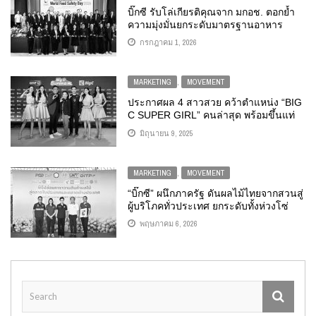
บิ๊กซี รับโล่เกียรติคุณจาก มกอช. ตอกย้ำ
ความมุ่งมั่นยกระดับมาตรฐานอาหาร
ปลอดภัย พร้อมส่งเสริมสินค้าเกษตร
กรกฎาคม 1, 2026
มาตรฐาน Q สู่ผู้บริโภคทั่วประเทศ
MARKETING
,
MOVEMENT
ประกาศผล 4 สาวสวย คว้าตำแหน่ง “BIG
C SUPER GIRL” คนล่าสุด พร้อมขึ้นแท่
นพรีเซนเตอร์คนใหม่ BIG C และนักแสดง
มิถุนายน 9, 2025
ดาวรุ่ง ช่องวัน31
MARKETING
,
MOVEMENT
“บิ๊กซี” ผนึกภาครัฐ ดันผลไม้ไทยจากสวนสู่
ผู้บริโภคทั่วประเทศ ยกระดับทั้งห่วงโซ่
สร้างรายได้เกษตรกรอย่างยั่งยืน
พฤษภาคม 6, 2026