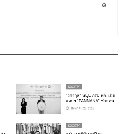
SOCIETY
“วราวุธ” หนุน กรม พก. เปิด
แอปฯ “PANNANA” ช่วยคน
ถึง
พิการทางสายตา ให้เข้าโรง
สิงหาคม 28, 2025
นุน
หนัง ดูได้แบบไร้อุปสรรค
การ
SOCIETY