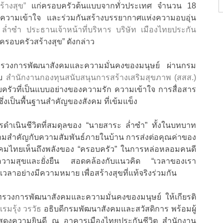
้างสุข”
แก่ครอบครัวต้นแบบจากทั่วประเทศ จำนวน 18
ก ความเข้าใจ และร่วมกันสร้างบรรยากาศแห่งความอบอุ่น
ล่ำซำ ประธานเจ้าหน้าที่บริหาร บริษัท เมืองไทยประกัน
 “ครอบครัวสร้างสุข” ดังกล่าว
รวงการพัฒนาสังคมและความมั่นคงของมนุษย์ ผ่านกรม
ับ
สำนักงานกองทุนสนับสนุนการสร้างเสริมสุขภาพ (สสส.)
บครัวที่เป็นแบบอย่างของความรัก ความเข้าใจ การสื่อสาร
ซึ่งเป็นพื้นฐานสำคัญของสังคม ที่เข้มแข็ง
ารดำเนินชีวิตที่สมดุลของ “นายสาระ ล่ำซำ” ทั้งในบทบาท
วามสำคัญกับความสัมพันธ์ภายในบ้าน การส่งต่อคุณค่าของ
งคมไทยเห็นถึงพลังของ “ครอบครัว” ในการหล่อหลอมคนดี
งมีความสุขและยั่งยืน สอดคล้องกับแนวคิด “เวลาของเรา
เวลาอย่างมีความหมาย เพื่อสร้างสุขที่แท้จริงร่วมกัน
วงการพัฒนาสังคมและความมั่นคงของมนุษย์ ให้เกียรติ
มรุ้ง วรวัธ
อธิบดีกรมพัฒนาสังคมและสวัสดิการ พร้อมผู้
มแสดงความยินดี ณ อาคารเมืองไทยประกันชีวิต สำนักงาน