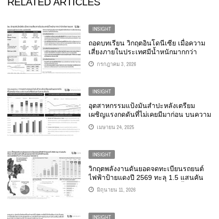
RELATED ARTICLES
INSIGHT
ถอดบทเรียน วิกฤตอินโดนีเซีย เมื่อความ
เสี่ยงภายในประเทศมีน้ำหนักมากกว่า
ปัจจัยภายนอก
กรกฎาคม 3, 2026
INSIGHT
อุตสาหกรรมแป้งมันสำปะหลังเตรียม
เผชิญแรงกดดันที่ไม่เคยมีมาก่อน บนความ
หวังที่ยังมีเวลาในการปรับตัว
เมษายน 24, 2025
INSIGHT
วิกฤตพลังงานดันยอดจดทะเบียนรถยนต์
ไฟฟ้าป้ายแดงปี 2569 ทะลุ 1.5 แสนคัน
แนะหนุนพัฒนาด้านโครงสร้างพื้นฐาน
มิถุนายน 11, 2026
และสถานีชาร์จรถไฟฟ้ารองรับ เพื่อสร้าง
ความยั่งยืนแก่ EV ECOSYSTEM ในระยะ
ยาว
INSIGHT