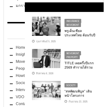
มกราคม 2025
INSURANCE
,
MOVEMENT
BUG ซอกแซก
พรูเด็นเชียล
ประเทศไทย ต้อนรับปี
งูเล็ก ชวนคนไทย
กุมภาพันธ์ 5, 2025
ใส่ใจสุขภาพต่อเนื่อง
Home
กับแคมเปญ “STEP
UP, START NOW:
MOVEMENT
,
Insight
สุขภาพดีกว่าเดิม แค่
PROPERTY
เริ่มไปด้วยกัน”
Movement
TITLE เผยครึ่งปีแรก
2569 ทำรายได้รวม
People
2,004 ล้านบาท
สิงหาคม 6, 2026
Howto
เติบโต 377% ดีมานด์
ภูเก็ตยังแกร่ง เตรียม
Society
โอนบิ๊กโปรเจกต์รับไฮ
SOCIETY
ซีซั่น ดันรายได้ตาม
Interview
“สหพัฒนพิบูล” เดิน
เป้า
หน้าโครงการ
VDO
“GREEN PLEASE BY
กันยายน 23, 2025
Contact
SPC” ขยายผลสู่ 5