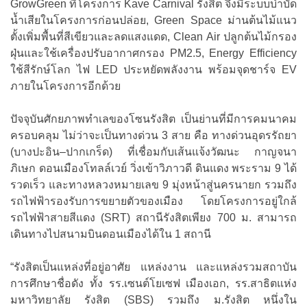
GrowGreen ที่โครงการ Kave Carnival รังสิต จึงมีระบบบำบัด
น้ำเสียในโครงการก่อนปล่อย, Green Space ม่านต้นไม้แนว
ตั้งเพิ่มพื้นที่สีเขียวและลดแสงแดด, Clean Air ปลูกต้นไม้กรอง
ฝุ่นและใช้เครื่องปรับอากาศกรอง PM2.5, Energy Efficiency
ใช้สีรักษ์โลก ไฟ LED ประหยัดพลังงาน พร้อมจุดชาร์จ EV
ภายในโครงการอีกด้วย
ปัจจุบันศักยภาพทำเลของโซนรังสิต เป็นย่านที่มีการคมนาคม
ครอบคลุม ไม่ว่าจะเป็นทางด่วน 3 สาย คือ ทางด่วนอุดรรัถยา
(บางปะอิน–ปากเกร็ด) ที่เชื่อมกับเส้นแจ้งวัฒนะ กาญจนา
ภิเษก ดอนเมืองโทลล์เวย์ วิ่งเข้าวิภาวดี ดินแดง พระราม 9 ได้
รวดเร็ว และทางหลวงหมายเลข 9 มุ่งหน้าสู่นครนายก รวมถึง
รถไฟฟ้ารองรับการขยายตัวของเมือง โดยโครงการอยู่ใกล้
รถไฟฟ้าสายสีแดง (SRT) สถานีรังสิตเพียง 700 ม. สามารถ
เดินทางไปสนามบินดอนเมืองได้ใน 1 สถานี
“รังสิตเป็นแหล่งที่อยู่อาศัย แหล่งงาน และแหล่งรวมสถาบัน
การศึกษาชื่อดัง ทั้ง รร.เซนต์โยเซฟ เมืองเอก, รร.สาธิตแห่ง
มหาวิทยาลัย รังสิต (SBS) รวมถึง ม.รังสิต หนึ่งใน