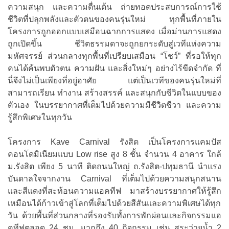
ความสนุก และความตื่นเต้น ถ่ายทอดประสบการณ์การใช้
ชีวิตที่ปลุกพลังและตัวตนของคนรุ่นใหม่ ทุกพื้นที่ภายใน
โครงการถูกออกแบบเสมือนฉากการแสดง เมื่อม่านการแสดง
ถูกเปิดขึ้น ชีวิตธรรมดาจะถูกยกระดับสู่เวทีแห่งความ
มหัศจรรย์ ส่วนกลางทุกพื้นที่เปรียบเสมือน “โชว์” ที่รอให้ทุก
คนได้ค้นพบตัวตน ความฝัน และสิ่งใหม่ๆ อย่างไร้ขีดจำกัด ที่
นี่จึงไม่เป็นเพียงที่อยู่อาศัย แต่เป็นเวทีของคนรุ่นใหม่ที่
สามารถเรียน ทำงาน สร้างสรรค์ และสนุกกับชีวิตในแบบของ
ตัวเอง ในบรรยากาศที่เต็มไปด้วยความมีชีวิตชีวา และความ
รู้สึกพิเศษในทุกวัน
โครงการ Kave Carnival รังสิต เป็นโครงการแคมปัส
คอนโดมิเนียมแบบ Low rise สูง 8 ชั้น จำนวน 4 อาคาร ใกล้
ม.รังสิต เพียง 5 นาที ติดถนนใหญ่ ถ.รังสิต-ปทุมธานี นำแรง
บันดาลใจจากงาน Carnival ที่เต็มไปด้วยความสนุกสนาน
และสีแดงที่สะท้อนความแอคทีฟ มาสร้างบรรยากาศให้รู้สึก
เหมือนได้ก้าวเข้าสู่โลกที่เต็มไปด้วยสีสันและความพิเศษได้ทุก
วัน ด้วยพื้นที่ส่วนกลางที่รองรับทั้งการพักผ่อนและกิจกรรมแอ
คทีฟตลอด 24 ชม. มากถึง 40 กิจกรรม เช่น สระว่ายน้ำ 2