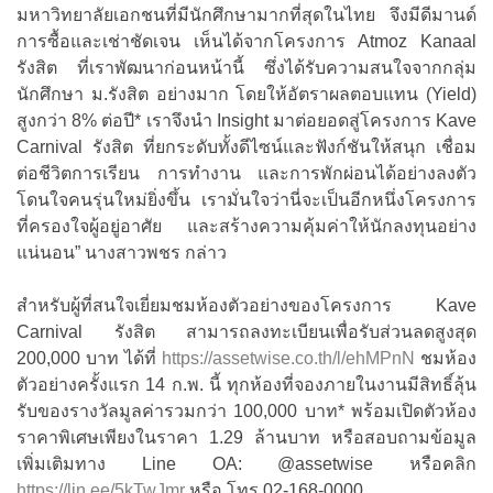
มหาวิทยาลัยเอกชนที่มีนักศึกษามากที่สุดในไทย จึงมีดีมานด์
การซื้อและเช่าชัดเจน เห็นได้จากโครงการ Atmoz Kanaal
รังสิต ที่เราพัฒนาก่อนหน้านี้ ซึ่งได้รับความสนใจจากกลุ่ม
นักศึกษา ม.รังสิต อย่างมาก โดยให้อัตราผลตอบแทน (Yield)
สูงกว่า 8% ต่อปี* เราจึงนำ Insight มาต่อยอดสู่โครงการ Kave
Carnival รังสิต ที่ยกระดับทั้งดีไซน์และฟังก์ชันให้สนุก เชื่อม
ต่อชีวิตการเรียน การทำงาน และการพักผ่อนได้อย่างลงตัว
โดนใจคนรุ่นใหม่ยิ่งขึ้น เรามั่นใจว่านี่จะเป็นอีกหนึ่งโครงการ
ที่ครองใจผู้อยู่อาศัย และสร้างความคุ้มค่าให้นักลงทุนอย่าง
แน่นอน” นางสาวพชร กล่าว
สำหรับผู้ที่สนใจเยี่ยมชมห้องตัวอย่างของโครงการ Kave
Carnival รังสิต สามารถลงทะเบียนเพื่อรับส่วนลดสูงสุด
200,000 บาท ได้ที่
https://assetwise.co.th/l/ehMPnN
ชมห้อง
ตัวอย่างครั้งแรก 14 ก.พ. นี้ ทุกห้องที่จองภายในงานมีสิทธิ์ลุ้น
รับของรางวัลมูลค่ารวมกว่า 100,000 บาท* พร้อมเปิดตัวห้อง
ราคาพิเศษเพียงในราคา 1.29 ล้านบาท หรือสอบถามข้อมูล
เพิ่มเติมทาง Line OA: @assetwise หรือคลิก
https://lin.ee/5kTwJmr
หรือ โทร 02-168-0000