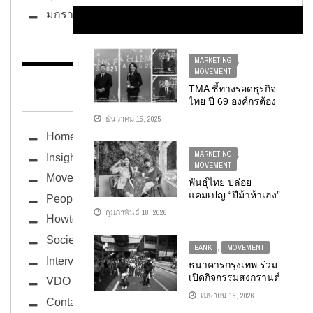
มกราคม 2025
MARKETING
,
MOVEMENT
BUG ซอกแซก
TMA ชี้ทางรอดธุรกิจ
ไทย ปี 69 องค์กรต้อง
กล้าเปลี่ยนผ่าน
ธันวาคม 15, 2025
“เทคโนโลยี คน
Home
นวัตกรรม ความ
ยั่งยืน” หัวใจหลักฝ่า
MARKETING
,
Insight
คลื่นเศรษฐกิจ
MOVEMENT
Movement
พันธุ์ไทย ปล่อย
แคมเปญ “ปีม้าห้าเฮง”
People
ต้อนรับตรุษจีน ชู
กุมภาพันธ์ 18, 2026
Howto
กลยุทธ์ CULTURAL
MARKETING จุด
Society
กระแสผ่าน “เจ๊แต๋ว”
BANK
,
MOVEMENT
จัดเต็มทุกความปังทั้ง
Interview
ธนาคารกรุงเทพ ร่วม
เมนูพิเศษ แก้วมงคล
เปิดกิจกรรมสงกรานต์
VDO
และของขวัญสุดเฮง
สีลม 2569 ชวนคน
เมษายน 16, 2026
Contact
ไทย-นักท่องเที่ยว ห่ม