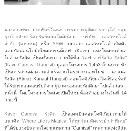
นางสาวพชร ประพันธ์วัฒนะ กรรมการผู้จัดการอาวุโส กลุ่ม
ธุรกิจอสังหาริมทรัพย์คอนโดมิเนียม บริษัท แอสเซทไวส์
จำกัด (มหาชน)
หรือ
ASW
กล่าวว่า แอสเซทไวส์ เปิดตัว
แคมปัสคอนโดมิเนียมแบรนด์เคฟ (Kave) แห่งใหม่บนทำเล
ใกล้ ม.รังสิต เป็นครั้งแรก ภายใต้ชื่อ
“เคฟ คาร์นิเวิล รังสิต”
(Kave Carnival Rangsit)
มูลค่าโครงการ 1,453 ล้านบาท ซึ่ง
เป็นการสานต่อความสำเร็จจากโครงการแอทโมซ คาแนล
รังสิต (Atmoz Kanaal Rangsit) คอนโดมิเนียมสไตล์รีสอร์ทที่
ได้รับกระแสตอบรับดีจากผู้ปกครองและนักศึกษาไปแล้วก่อน
หน้านี้ โดยโครงการใหม่จะเปิดให้ชมห้องตัวอย่างในวันที่ 14
ก.พ. นี้
Kave Carnival รังสิต
เป็นแคมปัสคอนโดมิเนียมภายใต้
แนวคิด
“Where Life is Magical ให้ทุกวันมหัศจรรย์กว่าที่เคย”
ที่ได้รับแรงบันดาลใจจากเทศกาล “Carnival” เทศกาลแห่งสีสัน