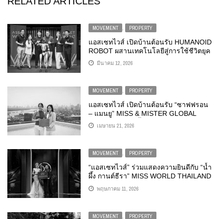
RELATED ARTICLES
MOVEMENT
,
PROPERTY
แอสเซทไวส์ เปิดบ้านต้อนรับ HUMANOID
ROBOT ผสานเทคโนโลยีสู่การใช้ชีวิตยุค
FUTURE LIVING
มีนาคม 12, 2026
MOVEMENT
,
PROPERTY
แอสเซทไวส์ เปิดบ้านต้อนรับ “ซาฟฟรอน
– แมนยู” MISS & MISTER GLOBAL
THAILAND มอบพื้นที่แห่งการใช้ชีวิต
เมษายน 21, 2026
ใจกลางเมือง ตอกย้ำภาพจำ #คอนโด
นางงาม
MOVEMENT
,
PROPERTY
“แอสเซทไวส์” ร่วมแสดงความยินดีกับ “น้ำ
ผึ้ง กานต์ธีรา” MISS WORLD THAILAND
2026 คนล่าสุด พร้อมมอบคอนโดมิเนียม
พฤษภาคม 11, 2026
พักอาศัยฟรี 1 ปี ตอกย้ำ #คอนโดนางงาม
MOVEMENT
,
PROPERTY