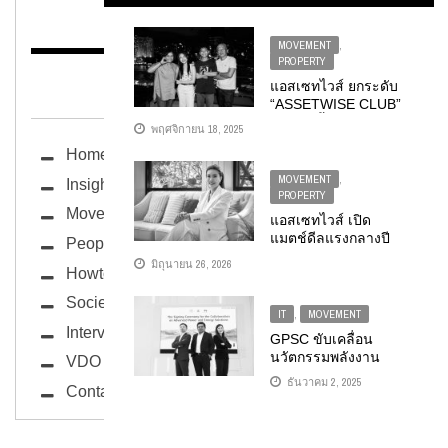
MOVEMENT
,
PROPERTY
BUG ซอกแซก
แอสเซทไวส์ ยกระดับ
“ASSETWISE CLUB”
คอมมูนิตี้แห่งความสุข
พฤศจิกายน 18, 2025
เพื่อลูกบ้าน เปิดตัว
Home
แคมเปญ “GROW
TOGETHER” ชวน
MOVEMENT
,
Insight
พันธมิตรร้านค้าไทย
PROPERTY
ร่วมเติบโตไปด้วยกัน
Movement
แอสเซทไวส์ เปิด
แมตช์ดีลแรงกลางปี
People
ในงาน “ASSETWISE
มิถุนายน 26, 2026
Howto
WORLD GRAND
SALE” รวมโปรแรง
Society
บ้านและคอนโด มอบ
IT
,
MOVEMENT
ส่วนลดสูงสุด 10 ลบ.
Interview
GPSC ขับเคลื่อน
พร้อมลุ้นบินฟรีเที่ยว
นวัตกรรมพลังงาน
VDO
โตเกียว** วันที่ 2 ...
สะอาด ผ่านความร่วม
ธันวาคม 2, 2025
Contact
มือกับ
POLYTECHNOLOGY
–HUAWEI DIGITAL
POWER เพื่ออนาคตที่