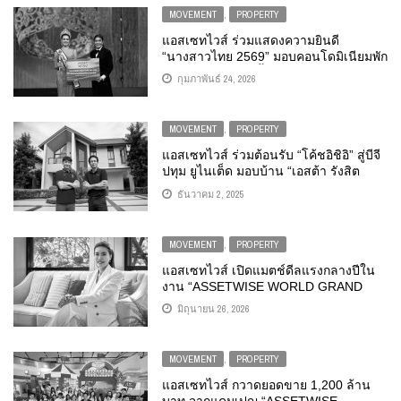
MOVEMENT
,
PROPERTY
แอสเซทไวส์ ร่วมแสดงความยินดี
“นางสาวไทย 2569” มอบคอนโดมิเนียมพัก
อาศัยฟรี 1 ปี ตอกย้ำ #คอนโดนางงาม ส่ง
กุมภาพันธ์ 24, 2026
เสริมศักยภาพและไลฟ์สไตล์ผู้หญิงยุคใหม่
MOVEMENT
,
PROPERTY
แอสเซทไวส์ ร่วมต้อนรับ “โค้ชอิชิอิ” สู่บีจี
ปทุม ยูไนเต็ด มอบบ้าน “เอสต้า รังสิต
คลอง 2” แต่งครบ ใกล้สนาม พร้อมอยู่ฟรี
ธันวาคม 2, 2025
1 ปี เตรียมลุยไทยลีก
MOVEMENT
,
PROPERTY
แอสเซทไวส์ เปิดแมตช์ดีลแรงกลางปีใน
งาน “ASSETWISE WORLD GRAND
SALE” รวมโปรแรงบ้านและคอนโด มอบ
มิถุนายน 26, 2026
ส่วนลดสูงสุด 10 ลบ. พร้อมลุ้นบินฟรีเที่ยว
โตเกียว** วันที่ 2 – 8 ก.ค. นี้ ที่เซ็นทรัล
ลาดพร้าว
MOVEMENT
,
PROPERTY
แอสเซทไวส์ กวาดยอดขาย 1,200 ล้าน