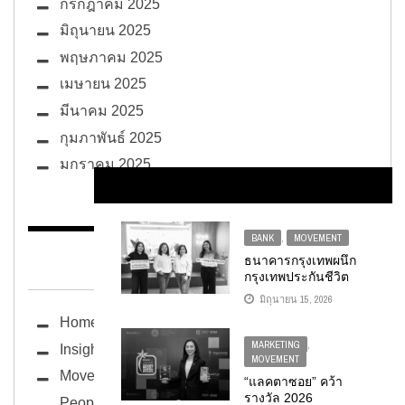
กรกฎาคม 2025
มิถุนายน 2025
พฤษภาคม 2025
เมษายน 2025
มีนาคม 2025
กุมภาพันธ์ 2025
มกราคม 2025
BANK
,
MOVEMENT
BUG ซอกแซก
ธนาคารกรุงเทพผนึก
กรุงเทพประกันชีวิต
เปิดตัว 2 แผนประกัน
มิถุนายน 15, 2026
GAIN 1ST SAVINGS
Home
& FLEXI CARE 12/6
ตอบโจทย์การวางแผน
MARKETING
,
Insight
การเงินควบคู่การดูแล
MOVEMENT
สุขภาวะ เพื่อทุกเป้า
Movement
“แลคตาซอย” คว้า
หมายของชีวิตและ
รางวัล 2026
People