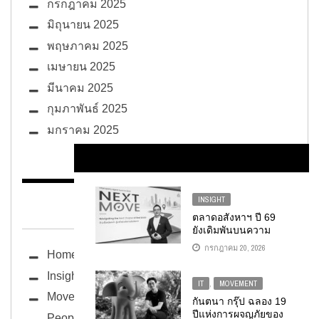
กรกฎาคม 2025
มิถุนายน 2025
พฤษภาคม 2025
เมษายน 2025
มีนาคม 2025
กุมภาพันธ์ 2025
มกราคม 2025
INSIGHT
BUG ซอกแซก
ตลาดอสังหาฯ ปี 69
ยังเดิมพันบนความ
ท้าทาย แนะทุกฝ่าย
กรกฎาคม 20, 2026
Home
ปรับตัวไว เพื่อคว้า
โอกาสในช่วงเปลี่ยน
Insight
ผ่าน
IT
,
MOVEMENT
Movement
กันตนา กรุ๊ป ฉลอง 19
ปีแห่งการผจญภัยของ
People