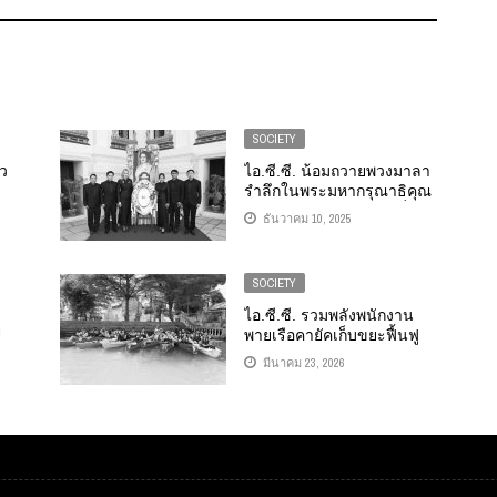
SOCIETY
ยว
ไอ.ซี.ซี. น้อมถวายพวงมาลา
รำลึกในพระมหากรุณาธิคุณ
1”
สมเด็จพระนางเจ้าสิริกิติ์
ธันวาคม 10, 2025
ักษ์
พระบรมราชินีนาถ พระบรม
ราชชนนีพันปีหลวง
SOCIETY
ไอ.ซี.ซี. รวมพลังพนักงาน
U
พายเรือคายัคเก็บขยะฟื้นฟู
เอ
คลองรอบวัดชลอ ลดก๊าซ
มีนาคม 23, 2026
ัล”
เรือนกระจกสู่สังคมคาร์บอน
ต่ำ