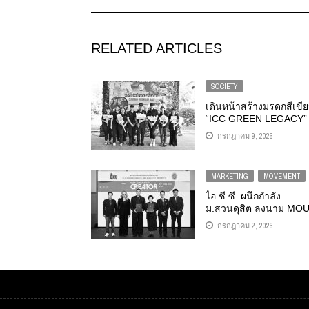
RELATED ARTICLES
SOCIETY
เดินหน้าสร้างมรดกสีเขี
“ICC GREEN LEGACY”
ผนึกกำลัง “ทัพเรือภาคที่ 
กรกฎาคม 9, 2026
ร่วมเก็บขยะชายหาด อนุร
ทะเลไทย
MARKETING
,
MOVEMENT
ไอ.ซี.ซี. ผนึกกำลัง
ม.สวนดุสิต ลงนาม MO
เปิด “โครงการพัฒนาครี
กรกฎาคม 2, 2026
เตอร์หน้าใหม่สู่ธุรกิจดิจิท
เสริมทักษะการตลาดจาก
แบรนด์ชั้นนำ