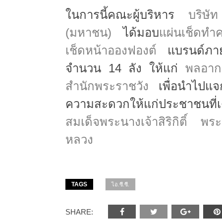
ในการนี้คณะผู้บริหาร
บริษั
(มหาชน)
ได้มอบ
แผ่นเช็ดทำ
เช็ดหน้าอองฟองต์
แบรนด์ภา
จำนวน 14 ลัง ให้แก่
พลอากา
สำนักพระราชวัง
เพื่อนำไปแจกจ
ความสะดวกให้แก่ประชาชนที
สมเด็จพระนางเจ้าสิริกิติ์ 
หลวง
TAGS
ไอ.ซี.ซี.
SHARE: