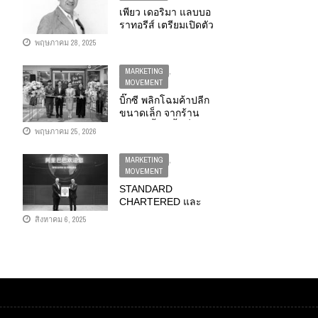
เพียว เดอริมา แลบบอ
ราทอรีส์ เตรียมเปิดตัว
นวัตกรรมเวชสำอาง
พฤษภาคม 28, 2025
ล่าสุด ในงาน
COSMOPROF CBE
MARKETING
,
ASEAN 2025
MOVEMENT
บิ๊กซี พลิกโฉมค้าปลีก
ขนาดเล็ก จากร้าน
สะดวกซื้อ สู่พื้นที่ใช้
พฤษภาคม 25, 2026
ชีวิตของคนเมือง ปั้น
“บิ๊กซี มินิ” โฉมใหม่
MARKETING
,
เสนานิคม 1 ดัน
MOVEMENT
TRAFFIC เติบโตกว่า
STANDARD
20%
CHARTERED และ
ALIBABA GROUP ลง
สิงหาคม 6, 2025
นามความร่วมมือ
เชิงกลยุทธ์ด้าน
เทคโนโลยีและการ
สร้างความเติบโต
รวมพลังพัฒนาและใช้
เทคโนโลยี AI ที่ล้ำ
หน้า