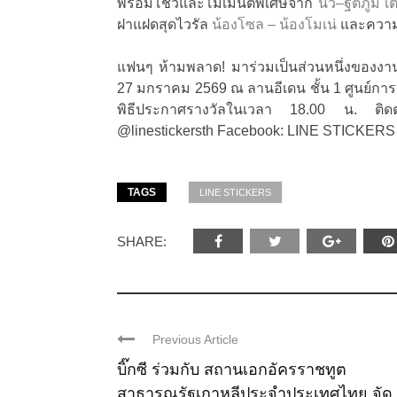
พร้อมโชว์และโมเมนต์พิเศษจาก
นิว–ฐิติภูมิ
ฝาแฝดสุดไวรัล
น้องโซล – น้องโมเน่
และความส
แฟนๆ ห้ามพลาด! มาร่วมเป็นส่วนหนึ่งของงา
27 มกราคม 2569 ณ ลานอีเดน ชั้น 1 ศูนย์การค้า
พิธีประกาศรางวัลในเวลา 18.00 น. ติดตาม
@linestickersth Facebook: LINE STICKERS
TAGS
LINE STICKERS
SHARE:
Previous Article
บิ๊กซี ร่วมกับ สถานเอกอัครราชทูต
สาธารณรัฐเกาหลีประจำประเทศไทย จัด