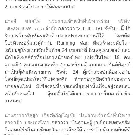
2 และ 3 ต่อไป อยากให้ติดตามกัน”
นายอี ชอลโฮ ประธานเจ้าหน้าที่บริหารร่วม บริษัท
BIGXSHOW LALA จำกัด
กล่าวว่า “X THE LIVE ซีซัน 1 นี้ ได้
รับการโปรดักชันระดับท็อปจากประเทศเกาหลีใต้ โดยทีม
โปรดิวเซอร์และผู้กำกับ Running Man ทีมสร้างระดับโลก
เตรียมชูโรงแบบจัดเต็มด้วย 24 เซเลบริตี้ อินฟลูเอนเซอร์ และ
นักไลฟ์เซลล์ตัวท็อปแถวหน้าของไทย แบ่งเป็นไทย 18 คน
เกาหลี 4 คน และมาเลเซีย 2 คน พร้อมมี แบมแบม-กันต์พิมุกต์
มาเป็นผู้ดำเนินรายการ ซึ่งทั้ง 24 ผู้เข้าแข่งขันต้องเจอกับ
โจทย์สุดแปลกใหม่ที่ไม่คาดคิด ท้าทายทุกขีดจำกัดของการ
ขายออนไลน์ มีเพียงคนที่ขายเก่งที่สุดเท่านั้นที่จะอยู่รอดและ
คว้าชัยชนะไป ผู้ชมมั่นใจได้เลยว่ารายการนี้สนุกเข้มข้น
แน่นอน”
นางสาววาริสฐา เกียรติภิญโญชัย ประธานเจ้าหน้าที่บริหาร
ลาซาด้า ประเทศไทย
กล่าวว่า “ในฐานะผู้บุกเบิกแพลตฟอร์ม
อีคอมเมิร์ซในเอเชียตะวันออกเฉียงใต้ ลาซาด้า มีความยินดีที่