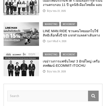
เมืองไทยประกันชีวิต ร่วมฉลองการดำเนิน
งานครบรอบ 11 ปี มูลนิธิเมืองไทยยิ้ม มอบ
แว่นสายตาเพื่อผู้สูงอายุ จำนวน 1,111 อัน
มิถุนายน 23, 2025
MARKETING
,
MOVEMENT
LINE MAN RIDE ชวนคนไทยออกไปใช้
สิทธิเลือกตั้งปี 69 แจกส่วนลดค่าเดินทาง
สูงสุด 50 บาท*
กุมภาพันธ์ 4, 2026
MARKETING
,
MOVEMENT
เขย่าวงการแฟชั่นไทย! 3 ยักษ์ใหญ่ เครือ
สหพัฒน์-ECOMMIT-ITOCHU
CORPORATION ลุยโมเดลหมุนเวียน
มิถุนายน 29, 2026
นำร่องระบบชุบชีวิตเสื้อผ้าเก่า สู่
‘เศรษฐกิจหมุนเวียน’! ขับเคลื่อนไทยสู่
สังคมไร้ขยะ