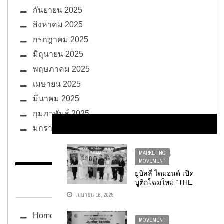
กันยายน 2025
สิงหาคม 2025
กรกฎาคม 2025
มิถุนายน 2025
พฤษภาคม 2025
เมษายน 2025
มีนาคม 2025
กุมภาพันธ์ 2025
มกราคม 2025
MARKETING
,
MOVEMENT
ยูบิลลี่ ไดมอนด์ เปิด
BUG ซอกแซก
บูติกโฉมใหม่ “THE
NEW ERA OF
เมษายน 16, 2025
JUBILEE DIAMOND”
ณ ฟิวเจอร์พาร์ค
Home
รังสิต ตอบรับกำลังซื้อ
MOVEMENT
,