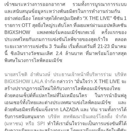
เข้าชมระหว่างการออกอากาศ รวมทั้งการบูรณาการระบบ
และสนับสนุนข้อมูลระหว่างพันธมิตรในการทำงานร่วมกัน
อย่างต่อเนื่อง โดยล่าสุดได้กดปุ่มเปิดตัว “X THE LIVE” ซีซัน 1
รายการ OTT สุดยิ่งใหญ่ระดับโลก ที่เผยแพร่ผ่านแอปพลิเคชัน
BIGXSHOW แพลตฟอร์มคอมเมิร์ซเกตเวย์ ครั้งแรกของ
ประเทศไทยกับเกมการแข่งขันไลฟ์ขายของสุดเร้าใจ ตลอด
ระยะเวลาการแข่งขัน 3 วันเต็ม เริ่มตั้งแต่วันที่ 21-23 มีนาคม
นี้ ชิงเงินรางวัลชนะเลิศ 2.4 ล้านบาท ที่มาพร้อมโอกาสสุด
พิเศษในวงการไลฟ์คอมเมิร์ซ
นายสรโชติ อำพันวงษ์ ประธานเจ้าหน้าที่บริหารร่วม บริษัท
BIGXSHOW LALA จำกัด
กล่าวว่า “มั่นใจว่า X THE LIVE จะ
สร้างปรากฏการณ์ใหม่ให้กับวงการไลฟ์คอมเมิร์ซของไทย
ด้วยคอนเซ็ปต์ที่แปลกใหม่ที่ไม่เหมือนใคร ในการนำอินฟลู
เอนเซอร์ทั้งไทยและต่างประเทศมาแข่งไลฟ์คอมเมิร์ซ และ
ด้วยพันธมิตรที่เข้มแข็งจาก LAZADA และ Viu รวมทั้งการได้
รับการสนับสนุนจาก
บริษัท สหพัฒนาอินเตอร์โฮลดิ้ง จำกัด
(มหาชน) หรือ SPI
ทำให้เรามั่นใจว่าจะเป็นการแข่งขันที่ได้
รับความนิยมและจะสร้างกระแส โดยเรามีแผนที่จะจัดในซีซัน