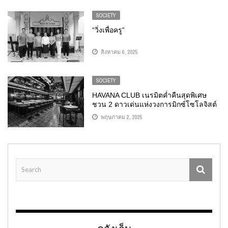
SOCIETY
“วิ่งเพื่อครู”
สิงหาคม 6, 2025
SOCIETY
HAVANA CLUB เนรมิตค่ำคืนสุดพิเศษ
ชวน 2 ดาวเด่นแห่งวงการมิกซ์โซโลจิสต์
รังสรรค์ 4 เมนูค็อกเทลสุดเอ็กคลูซีฟ ชม
พฤษภาคม 2, 2025
วิวเจ้าพระยา ณ OXBO โฉมใหม่ โรงแรม
มิลเลนเนียม ฮิลตัน กรุงเทพฯ