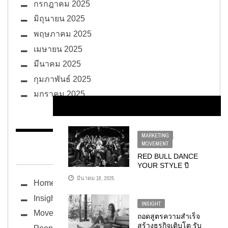
กรกฎาคม 2025
มิถุนายน 2025
พฤษภาคม 2025
เมษายน 2025
มีนาคม 2025
กุมภาพันธ์ 2025
มกราคม 2025
MARKETING
,
MOVEMENT
BUG ซอกแซก
RED BULL DANCE
YOUR STYLE ปี
ที่ 2 เริ่มต้นภารกิจเฟ้น
มีนาคม 18, 2025
Home
หาตัวแทนประเทศไทย
สู่เวทีแชมป์
Insight
โลก WORLD
INSIGHT
FINAL ที่ลอสแอนเจ
Movement
ถอดสูตรความสำเร็จ
ลิส
สร้างธุรกิจเติบโต รับ