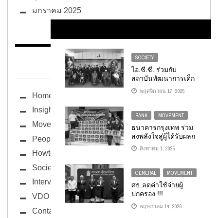
มกราคม 2025
SOCIETY
BUG ซอกแซก
ไอ.ซี.ซี. ร่วมกับ
สถาบันพัฒนาการเด็ก
ราชนครินทร์ และ
พฤศจิกายน 17, 2025
Home
สโมสรโรตารีหมาก
แข้ง ลงพื้นที่มอบวีล
Insight
แชร์ให้แก่ผู้ด้อยโอกาส
BANK
,
MOVEMENT
จังหวัดอุดรธานี
Movement
ธนาคารกรุงเทพ ร่วม
ส่งพลังใจสู่ผู้ได้รับผลก
People
ระทบ จากอุทกภัยภาค
สิงหาคม 1, 2025
Howto
เหนือ และความไม่
สงบชายแดนไทย-
Society
กัมพูชา ส่งมอบน้ำดื่ม-
GENERAL
,
MOVEMENT
ถุงยังชีพ บรรเทาทุกข์
Interview
ศธ.ลดค่าใช้จ่ายผู้
เคียงข้างคนไทยในทุก
ปกครอง !!!
VDO
วิกฤติ
สลช.อนุโลมแต่งชุด
พฤษภาคม 14, 2026
Contact
ลำลองร่วมกับผ้าผูก