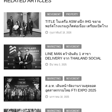
RELATED ARTICLES
MOVEMENT
,
PROPERTY
TITLE ในเครือ ASW ผนึก IHG ขยาย
พอร์ตโรงแรมภูเก็ตต่อเนื่อง เตรียมเปิดโรง
แรมบูทีคระดับพรีเมียม “HOTEL INDIGO
กุมภาพันธ์ 18, 2026
PHUKET NAI YANG BEACH” เติมเต็ม
ประสบการณ์ท่องเที่ยวใหม่บนหาดในยาง
MARKETING
,
MOVEMENT
LINE MAN คว้าอันดับ 1 สาขา
DELIVERY จาก THAILAND SOCIAL
AWARDS 2 ปีซ้อน ชูกระแส
มีนาคม 3, 2025
EATFLUENCER – พลังจิ้น – MISS
GRAND ครองใจโซเชียลไทย
MARKETING
,
MOVEMENT
ส.อ.ท. เดินหน้าจัดงานรวมสุดยอด
อุตสาหกรรมไทย FTI EXPO 2025
มกราคม 16, 2025
MARKETING
,
MOVEMENT