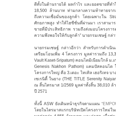
ดีทั้งในด้านรายได้ ผลกำไร และยอดขายที่ทำไ
18,500 ล้านบาท ท่ามกลางความท้าทายจากสถ
ถึงความเชื่อมั่นของลูกค้า โดยเฉพาะใน Strat
ศักยภาพสูง ทำให้ไฮซีซั่นที่ผ่านมา เราสามา
ขายที่มีประสิทธิภาพ รวมถึงส่งมอบโครงการค
ความพึงพอใจให้กับลูกค้า” นายกรมเชษฐ์ กล่า
นายกรมเชษฐ์ กล่าวอีกว่า สำหรับการดำเนินง
เตรียมโอนเพิ่ม 4 โครงการ มูลค่ารวมถึง 13,
Vault Kaset-Sripatum) คอนโดมิเนียมใกล้ ม.
Genesis Nakhon Pathom) แคมปัสคอนโด ใก
โครงการใหญ่ คือ 3.เดอะ ไทเทิล เฮอริเทจ บา
เซเรนิตี้ ในยาง (THE TITLE Serenity Naiyan
ณ สิ้นไตรมาส 1/2569 มูลค่าทั้งสิ้น 38,010 ล้า
ปี 2571
ทั้งนี้ ASW ยังเดินหน้าธุรกิจตามแผน
“EMPO
โดยในไตรมาสแรกบริษัทเปิดโครงการใหม่ในก