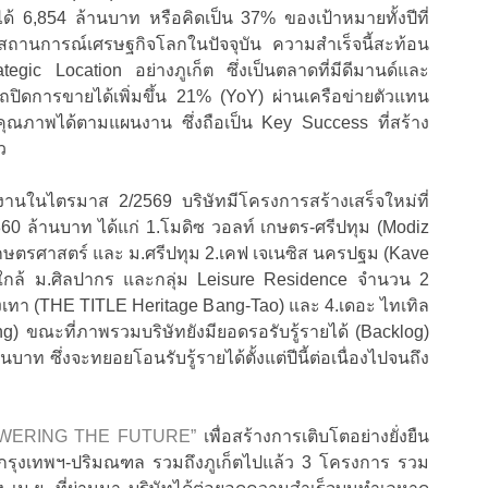
ด้ 6,854 ล้านบาท หรือคิดเป็น 37% ของเป้าหมายทั้งปีที่
านการณ์เศรษฐกิจโลกในปัจจุบัน ความสำเร็จนี้สะท้อน
egic Location อย่างภูเก็ต ซึ่งเป็นตลาดที่มีดีมานด์และ
รถปิดการขายได้เพิ่มขึ้น 21% (YoY) ผ่านเครือข่ายตัวแทน
ุณภาพได้ตามแผนงาน ซึ่งถือเป็น Key Success ที่สร้าง
ว
านในไตรมาส 2/2569 บริษัทมีโครงการสร้างเสร็จใหม่ที่
360 ล้านบาท ได้แก่ 1.โมดิซ วอลท์ เกษตร-ศรีปทุม (Modiz
เกษตรศาสตร์ และ ม.ศรีปทุม 2.เคฟ เจเนซิส นครปฐม (Kave
ล้ ม.ศิลปากร และกลุ่ม Leisure Residence จำนวน 2
งเทา (THE TITLE Heritage Bang-Tao) และ 4.เดอะ ไทเทิล
g) ขณะที่ภาพรวมบริษัทยังมียอดรอรับรู้รายได้ (Backlog)
นบาท ซึ่งจะทยอยโอนรับรู้รายได้ตั้งแต่ปีนี้ต่อเนื่องไปจนถึง
WERING THE FUTURE”
เพื่อสร้างการเติบโตอย่างยั่งยืน
รุงเทพฯ-ปริมณฑล รวมถึงภูเก็ตไปแล้ว 3 โครงการ รวม