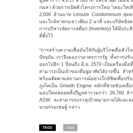
มูลค่ากว่า 4,855 ล้านบาท และล่าสุด เมื่อช่
กมลา ด้วยการเปิดตัวโครงการใหม่ “เดอะไทเท
2,000 ล้านบาท Leisure Condominium สุดหรู
และใกล้หาดกมลา เพียง 2 นาที และบริษัทยัง
การบริหารจัดการสต๊อก (Inventory) ให้มีประ
ที่ตั้งไว้
“การสร้างความเชื่อมั่นให้กับผู้บริโภคคือ
ปัจจุบัน เราจึงมองว่ามาตรการรัฐ ทั้งการ
ออกไปอีก 1 ปีจนถึง มิ.ย. 2570 เป็นเครื่องมื
สามารถเป็นเจ้าของที่อยู่อาศัยได้ง่ายขึ้น 
พร้อมติดตามสถานการณ์อย่างใกล้ชิดเพื่อปรับก
ภูเก็ตเป็น Growth Engine หลักที่ช่วยขับเค
มอบใหม่ตลอดทั้งปีมูลค่ารวมกว่า 26,760 ล้านบ
ASW จะสามารถบรรลุเป้าหมายรายได้และยอดขายท
นายกรมเชษฐ์ กล่าว
TAGS
ASW