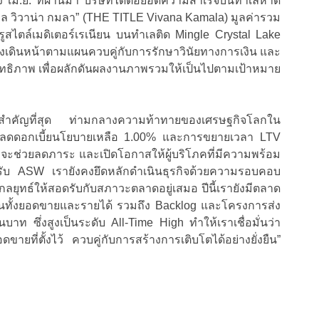
วง เม.ย. ที่ผ่านมา บริษัทได้ต่อยอดความสำเร็จบนทำเลหาด
ิล วิวาน่า กมลา” (THE TITLE Vivana Kamala) มูลค่ารวม
สไตล์เมดิเตอร์เรเนียน บนทำเลติด Mingle Crystal Lake
คงเดินหน้าตามแผนควบคู่กับการรักษาวินัยทางการเงิน และ
สิทธิภาพ เพื่อผลักดันผลงานภาพรวมให้เป็นไปตามเป้าหมาย
หัวใจสำคัญที่สุด ท่ามกลางความท้าทายของเศรษฐกิจโลกใน
ปรับลดดอกเบี้ยนโยบายเหลือ 1.00% และการขยายเวลา LTV
อที่จะช่วยลดภาระ และเปิดโอกาสให้ผู้บริโภคที่มีความพร้อม
สำหรับ ASW เรายังคงยึดหลักดำเนินธุรกิจด้วยความรอบคอบ
ลยุทธ์ให้สอดรับกับสภาวะตลาดอยู่เสมอ ปีนี้เรายังมีตลาด
ลื่อนทั้งยอดขายและรายได้ รวมถึง Backlog และโครงการส่ง
าท ซึ่งสูงเป็นระดับ All-Time High ทำให้เราเชื่อมั่นว่า
ี่ตั้งไว้ ควบคู่กับการสร้างการเติบโตได้อย่างยั่งยืน”