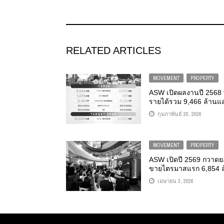
RELATED ARTICLES
MOVEMENT
,
PROPERTY
ASW เปิดผลงานปี 2568
รายได้รวม 9,466 ล้านแ
กำไรสุทธิ 1,078 ล้าน พร
กุมภาพันธ์ 20, 2026
ชงจ่ายปันผล 0.50 บาท/หุ
ปี 2569 จ่อโอนเพิ่ม 11
โครงการเสร็จใหม่ แบ็กล
MOVEMENT
,
PROPERTY
33,944 ล้าน ตั้งเป้ารายไ
ต่อเนื่อง
ASW เปิดปี 2569 กวาด
ขายไตรมาสแรก 6,854 ล
บาท โซนรังสิต-ภูเก็ตดั
เมษายน 3, 2026
พุ่ง ทยอยโอนครึ่งปีแรกอี
โครงการ ย้ำการเงิน
แข็งแกร่ง เตรียมจ่ายปัน
ลด์สูง 7%