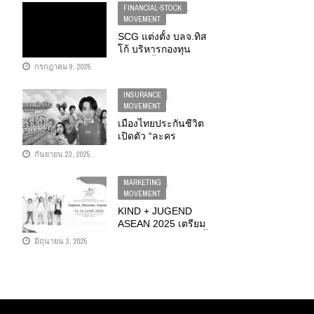
FINANCIAL-STOCK
,
MOVEMENT
SCG แต่งตั้ง บลจ.ทิส
โก้ บริหารกองทุน
สำรองเลี้ยงชีพ
กรกฎาคม 9, 2025
INSURANCE
,
MOVEMENT
เมืองไทยประกันชีวิต
เปิดตัว “ละคร
กรมธรรม์” ปรับมุม
กันยายน 23, 2025
มองประกันให้เป็น
เรื่องง่าย เข้าถึงได้ทุก
MARKETING
,
กลุ่ม
MOVEMENT
KIND + JUGEND
ASEAN 2025 เตรียม
เปิดฉาก 12-14 มิ.ย.นี้
มิถุนายน 3, 2025
ต่อยอดโอกาสการค้า
ในอุตสาหกรรมแม่
และเด็ก