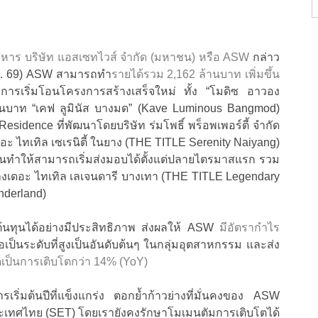
บริหาร บริษัท แอสเซทไวส์ จำกัด (มหาชน) หรือ ASW
กล่าว
.ค. 69) ASW สามารถทำ
รายได้รวม 2,162 ล้านบาท เพิ่มขึ้น
ากการเริ่มโอนโครงการสร้างเสร็จใหม่ ทั้ง “โมดิซ อาวอง
้านบาท “เคฟ ลูมินัส บางมด” (Kave Luminous Bangmod)
sidence ที่พัฒนาโดยบริษัท ร่มโพธิ์ พร็อพเพอร์ตี้ จำกัด
อะ ไทเทิล เซเรนิตี้ ในยาง (THE TITLE Serenity Naiyang)
าแผนทำให้สามารถเริ่มส่งมอบได้ตั้งแต่ปลายไตรมาสแรก รวม
ย่างเดอะ ไทเทิล เลเจนดารี บางเทา (THE TITLE Legendary
nderland)
ต้นทุนได้อย่างมีประสิทธิภาพ ส่งผลให้ ASW
มีอัตรากำไร
ือเป็นระดับที่สูงเป็นอันดับต้นๆ ในกลุ่มอุตสาหกรรม และส่ง
ิดเป็นการเติบโตกว่า 14% (YoY)
ริ่มต้นปีที่แข็งแกร่ง ตอกย้ำก้าวย่างที่มั่นคงของ ASW
ะเทศไทย (SET) โดยเรายังคงรักษาโมเมนตัมการเติบโตได้