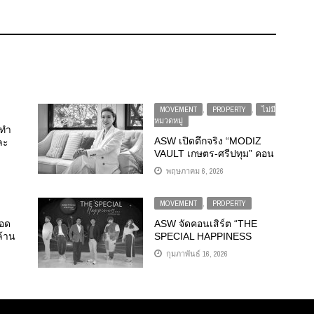
MOVEMENT
,
PROPERTY
,
ไม่มี
หมวดหมู่
 ทำ
ASW เปิดตึกจริง “MODIZ
ละ
VAULT เกษตร-ศรีปทุม” คอน
้อม
โด PET-FRIENDLY สร้าง
้น
พฤษภาคม 6, 2026
เสร็จใหม่ ติดรั้ว ม.เกษตร
ใกล้ ม.ศรีปทุม-BTS บางบัว
็อก
จัดเต็มสุดในย่านส่วนกลาง
MOVEMENT
,
PROPERTY
ด้โต
60 รายการ
ยอด
ASW จัดคอนเสิร์ต “THE
้าน
SPECIAL HAPPINESS
นยอด
CONCERT VOL.2” แทนคำ
กุมภาพันธ์ 16, 2026
ก 6
ขอบคุณผู้ถือหุ้นกู้ ส่ง 4 ศิลปิน
เสียงทรงพลัง “โต๋-ป๊อป-เบน-
ผลยี
มาเรียม” เสิร์ฟสุขแบบเอ็กซ์
คลูซีฟ