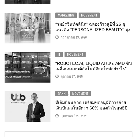
ZERO พร้อมพันธมิตรชั้นนำ
MARKETING
,
MOVEMENT
“รมย์รวินท์คลินิก” ฉลองก้าวสู่ปีที่ 25 ชู
แนวคิด “PERSONALIZED BEAUTY” มุ่ง
ดูแลผิวพรรณเฉพาะบุคคล ยืนหยัดเคียง
กรกฎาคม 13, 2026
ข้างทุกการเปลี่ยนแปลง
IT
,
MOVEMENT
“ROBOTEC.AI, LIQUID AI และ AMD ขับ
เคลื่อนหุ่นยนต์อัตโนมัติยุคใหม่อย่างไร”
ตุลาคม 27, 2025
BANK
,
MOVEMENT
ทีเอ็มบีธนชาต เตรียมขออนุมัติการจ่าย
เงินปันผลในอัตรา 60% ของกำไรสุทธิปี
2567
กุมภาพันธ์ 20, 2025