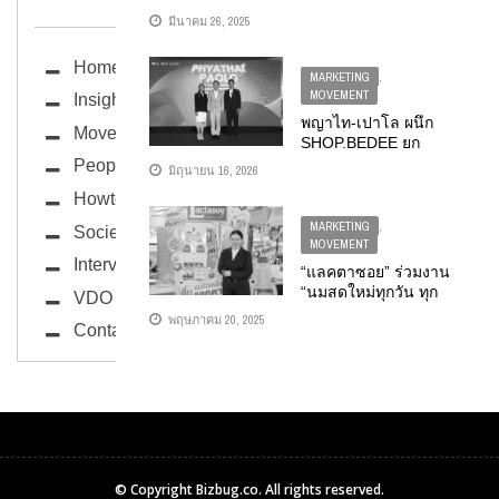
ปัง ทัชใจคนรุ่นใหม่”
มีนาคม 26, 2025
เวทีสร้างแบรนด์สุด
มันส์ ที่คนรุ่นใหม่ต้อง
Home
ไม่พลาด!
MARKETING
,
MOVEMENT
Insight
พญาไท-เปาโล ผนึก
Movement
SHOP.BEDEE ยก
ระดับการเข้าถึง
People
มิถุนายน 16, 2026
สุขภาพคนไทย เปิด
Howto
ประสบการณ์
PERSONALIZED
MARKETING
,
Society
HEALTHCARE ผ่าน
MOVEMENT
DIGITAL HEALTH
Interview
“แลคตาซอย” ร่วมงาน
ECOSYSTEM
“นมสดใหม่ทุกวัน ทุก
VDO
สไตล์ที่ 7 ELEVEN”
พฤษภาคม 20, 2025
Contact
© Copyright
Bizbug.co
. All rights reserved.