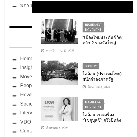
มกราคม 2025
INSURANCE
,
MOVEMENT
BUG ซอกแซก
“เมืองไทยประกันชีวิต”
คว้า 2 รางวัลใหญ่
ระดับสากลจาก HR
พฤศจิกายน 12, 2025
ASIA 2025 ตอกย้ำ
Home
การเป็นสุดยอดองค์กร
ที่น่าทำงานด้วยที่สุด
SOCIETY
Insight
ในเอเชีย 4 ปีซ้อน
ไลอ้อน (ประเทศไทย)
Movement
ผนึกกำลังภาครัฐ
เอกชน และชุมชน
People
สิงหาคม 3, 2026
ร่วมฟื้นฟูป่าชายเลน
Howto
สร้างสมดุลระบบนิเวศ
สู่เป้าหมายความยั่งยืน
MARKETING
,
Society
MOVEMENT
Interview
ไลอ้อน เร่งเครื่อง
“โชกุบุสซึ” ครึ่งปีหลัง
VDO
2568 ตอกย้ำภาพผู้นำ
สิงหาคม 4, 2025
Contact
ตลาดผลิตภัณฑ์เพื่อ
สุขภาพและความงาม