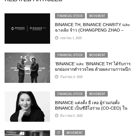
FINANCIAL-STOCK
,
MOVEMENT
BINANCE TH, BINANCE CHARITY และ
ฉางเผิง จ้าว (CHANGPENG ZHAO –
CZ) มอบความช่วยเหลือเร่งด่วนรวมมูลค่า
เมษายน 1, 2025
1.5 ล้านดอลลาร์ แก่ผู้ประสบภัยแผ่นดิน
ไหวในไทยและเมียนมา
FINANCIAL-STOCK
,
MOVEMENT
‘BINANCE’ และ ‘BINANCE TH’ ได้รับการ
ยกย่องจากตำรวจไทย ด้วยผลงานการผนึก
กำลังร่วมกันต้านอาชญากรรมไซเบอร์
กันยายน 9, 2025
‘ไบแนนซ์’ รับรางวัลติดต่อกันเป็นครั้งที่
สอง ตอกย้ำความมุ่งมั่นสร้างระบบนิเวศ
สินทรัพย์ดิจิทัลที่ปลอดภัยและการปฏิบัติ
FINANCIAL-STOCK
,
MOVEMENT
ตามกฎระเบียบ
BINANCE แต่งตั้ง ยี่ เหอ ผู้ร่วมก่อตั้ง
BINANCE เป็นซีอีโอร่วม (CO-CEO) ใน
ช่วงเดียวกับจำนวนผู้ใช้งานใกล้แตะ 300
ธันวาคม 5, 2025
ล้านราย
IT
,
MOVEMENT