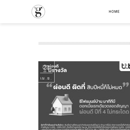
HOME
21
เม.ย.