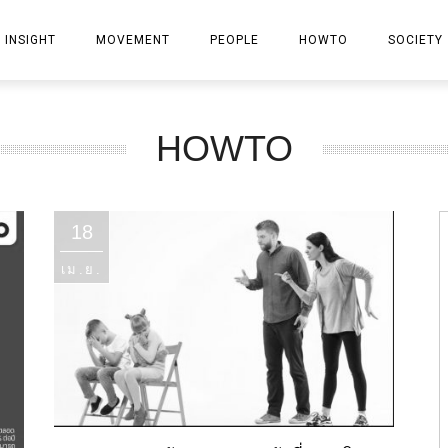
INSIGHT
MOVEMENT
PEOPLE
HOWTO
SOCIETY
PROPERTY
HOWTO
BANK
INSURANCE
18
FINANCIAL-STOCK
เม.ย.
MARKETING
IT
GENERAL