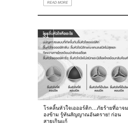
READ MORE
31
มี.ค.
โรคลิ้นหัวใจเอออร์ติก…ภัยร้ายที่อาจ
องข้าม รู้ทันสัญญาณอันตราย! ก่อน
สายเกินแก้