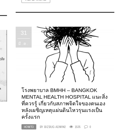
31
มี.ค.
โรงพยาบาล BMHH – BANGKOK
MENTAL HEALTH HOSPITAL แนะสิ่ง
ที่ควรรู้ เกี่ยวกับสภาพจิตใจของตนเอง
ม
หลังเผชิญเหตุแผ่นดินไหวรุนแรงเป็น
ครั้งแรก
HOWTO
BY
BIZBUG ADMIN2
1535
0