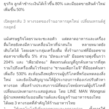
ธุรกิจ ลูกค้าชำระเงินได้เร็วขึ้น 80% และมียอดขายสินค้าใหม่
เพิ่มขึ้น 50%
เปิดสูตรลับ 3 ทางรอดของร้านอาหารยุคใหม่ เปลี่ยนเทรนด์สู่
กลยุทธ์
แม้เศรษฐกิจโดยรวมจะชะลอตัว แต่ตลาดอาหารและเครื่อง
ดื่มไทยยังคงมีความเคลื่อนไหวที่น่าสนใจ หลายหมวดยัง
เติบโตได้ โดยเฉพาะกลุ่มเครื่องดื่ม ทั้งร้านกาแฟที่มียอดขาย
ต่อสาขาเพิ่มขึ้น 5% ส่วน “มัทฉะลาเต้” มียอดขายพุ่งขึ้นกว่า
204% และ “เพียวมัทฉะ” ติดเทรนด์เมนูที่ถูกค้นหามากที่สุด
รวมไปถึงเครื่องดื่มไวรัลอย่าง “ชานมเผือกโมจิ” ที่มียอดค้นหา
เพิ่มถึง 530% สะท้อนถึงพฤติกรรมผู้บริโภคที่พร้อมทดลองสิ่ง
ใหม่ และยังเป็นสัญญาณให้ผู้ประกอบการต้องเร่งปรับตัวหา
ทางรอด เพื่อสร้างประสบการณ์ที่ตอบโจทย์เทรนด์ผู้บริโภคที่
เปลี่ยนแปลงตามกระแสอยู่เสมอ โดย LINE MAN Wongnai
ผู้นำแพลตฟอร์มออนดีมานด์และข้อมูลร้านอาหารของไทย
ได้เผย 3 ทางรอดที่สำคัญให้ร้านอาหารไทย
1. ใช้เทคโนโลยีเพิ่มยอดขายและลดรายจ่าย
ทั้งการใช้