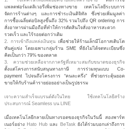
แพลตฟอร์มเดลิเวอรีเพิ่มช่องทางขาย เทคโนโลยีระบบการ
จัดการร้านต่างๆ และการชำระเงินดิจิทัล ซึ่งช่วยเพิ่มมูลค่า
การซื้อเฉลี่ยต่อบิลสูงขึ้นถึง 32% รวมไปถึง QR ordering การ
สั่งอาหารผ่านมือถือที่ทำให้การตัดสินใจสั่งอาหารสะดวก
รวดเร็ว และไร้รอยต่อกว่าเดิม
2. การเข้าถึงแหล่งเงินทุน
เพื่อช่วยให้ร้านเล็กมีโอกาสเติบโต
ทันคู่แข่ง โดยเฉพาะกลุ่มร้าน SME ที่ยังไม่ได้จดทะเบียนซึ่ง
คิดเป็นกว่า 79% ของตลาด
3. ความช่วยเหลือจากภาครัฐที่เหมาะสมกับขนาดของธุรกิจ
ตั้งแต่โครงการสนับสนุนทางภาษี การร่วมทุนแบบ Co-
payment ไปจนถึงโครงการ “คนละครึ่ง” ที่ช่วยกระตุ้นยอด
ขายให้กับร้านค้ารายย่อยอย่างเป็นรูปธรรม
เจาะความสำเร็จแบรนด์ดังในไทย ใช้เทคโนโลยีสร้าง
ประสบการณ์ Seamless บน LINE
เมื่อเทคโนโลยีกลายเป็นทางรอดของธุรกิจในวันนี้ สองพาร์ท
เนอร์อย่าง
Hato Hub
และ
BeTask
ยังได้ร่วมบอกเล่าถึงการ