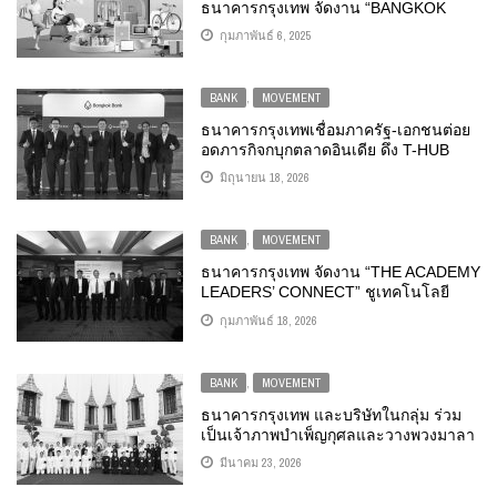
ธนาคารกรุงเทพ จัดงาน “BANGKOK
BANK FAIR ช้อปฉ่ำ กระตุ้นเศรษฐกิจ รับ
กุมภาพันธ์ 6, 2025
สิทธิ์ EASY E-RECEIPT”
BANK
,
MOVEMENT
ธนาคารกรุงเทพเชื่อมภาครัฐ-เอกชนต่อย
อดภารกิจกบุกตลาดอินเดีย ดึง T-HUB
ผู้นำนวัตกรรม-สตาร์ทอัพอินเดีย เปิดประตู
มิถุนายน 18, 2026
โอกาสลงทุนใหม่ให้ผู้ประกอบการไทย
BANK
,
MOVEMENT
ธนาคารกรุงเทพ จัดงาน “THE ACADEMY
LEADERS’ CONNECT” ชูเทคโนโลยี
เสริมแกร่งเครือข่ายผู้ประกอบการ สร้าง
กุมภาพันธ์ 18, 2026
ความร่วมมือใหม่ทางธุรกิจ
BANK
,
MOVEMENT
ธนาคารกรุงเทพ และบริษัทในกลุ่ม ร่วม
เป็นเจ้าภาพบำเพ็ญกุศลและวางพวงมาลา
ถวายสักการะ พระบรมศพสมเด็จพระนาง
มีนาคม 23, 2026
เจ้าสิริกิติ์ พระบรมราชินีนาถ พระบรม
ราชชนนีพันปีหลวง