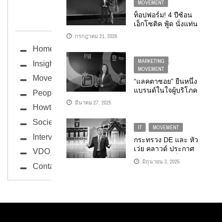
MOVEMENT
BUG ซอกแซก
ท็อปฟอร์ม! 4 ปีซ้อน
เอ็กโซติค ฟู้ด นั่งแท่น
บริษัทยอดเยี่ยมแห่งปี
กรกฎาคม 21, 2026
2569 ตลาด MAI
Home
สะท้อนความเชื่อมั่น
แบรนด์อาหารไทย
MARKETING
,
Insight
ระดับโลก มุ่งมั่นขับ
MOVEMENT
เคลื่อนองค์กรอย่าง
Movement
“แลคตาซอย” ยืนหนึ่ง
ยั่งยืน
แบรนด์ในใจผู้บริโภค
People
6 ปีซ้อน กับรางวัล
มีนาคม 27, 2025
Howto
“THAILAND’S MOST
ADMIRED BRAND ปี
Society
2025”
IT
,
MOVEMENT
Interview
กระทรวง DE และ หัว
เว่ย คลาวด์ ประกาศ
VDO
ความร่วมมือเพื่อผลัก
มิถุนายน 3, 2025
Contact
ดันประเทศไทย สู่การ
เป็นศูนย์กลาง AI แห่ง
อาเซียน