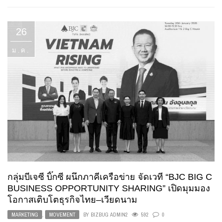
26
ม.ค.
กลุ่มบีเจซี บิ๊กซี ผนึกภาคีเครือข่าย จัดเวที “BJC BIG C
BUSINESS OPPORTUNITY SHARING” เปิดมุมมอง
โอกาสเติบโตธุรกิจไทย–เวียดนาม
MARKETING
,
MOVEMENT
BY
BIZBUG ADMIN2
592
0