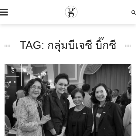
TAG: กลุ่มบีเจซี บิ๊กซี
3
เม.ย.