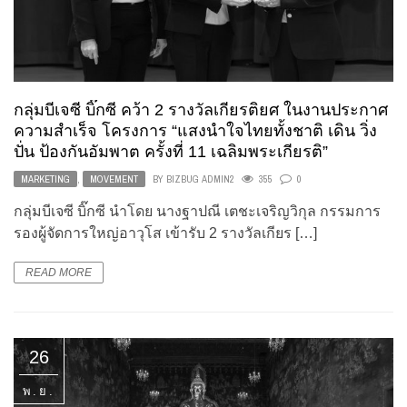
กลุ่มบีเจซี บิ๊กซี คว้า 2 รางวัลเกียรติยศ ในงานประกาศ
ความสำเร็จ โครงการ “แสงนำใจไทยทั้งชาติ เดิน วิ่ง
ปั่น ป้องกันอัมพาต ครั้งที่ 11 เฉลิมพระเกียรติ”
MARKETING
,
MOVEMENT
BY
BIZBUG ADMIN2
355
0
กลุ่มบีเจซี บิ๊กซี นำโดย นางฐาปณี เตชะเจริญวิกุล กรรมการ
รองผู้จัดการใหญ่อาวุโส เข้ารับ 2 รางวัลเกียร […]
READ MORE
26
พ.ย.