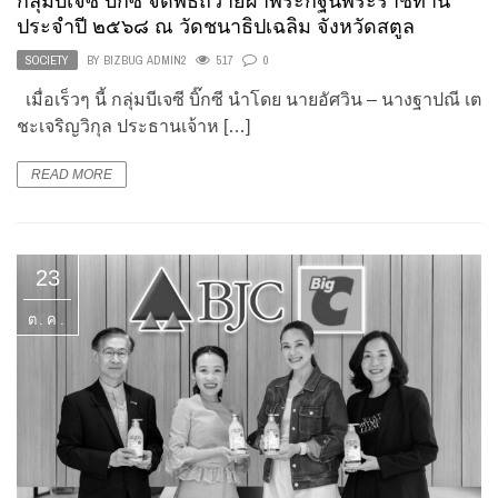
กลุ่มบีเจซี บิ๊กซี จัดพิธีถวายผ้าพระกฐินพระราชทาน
ประจำปี ๒๕๖๘ ณ วัดชนาธิปเฉลิม จังหวัดสตูล
SOCIETY
BY
BIZBUG ADMIN2
517
0
เมื่อเร็วๆ นี้ กลุ่มบีเจซี บิ๊กซี นำโดย นายอัศวิน – นางฐาปณี เต
ชะเจริญวิกุล ประธานเจ้าห […]
READ MORE
23
ต.ค.