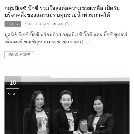
กลุ่มบีเจซี บิ๊กซี ร่วมใจส่งต่อความช่วยเหลือ เปิดรับ
บริจาคสิ่งของและสมทบทุนช่วยน้ำท่วมภาคใต้
SOCIETY
BY
BIZBUG ADMIN2
495
0
มูลนิธิ บีเจซี บิ๊กซี พร้อมด้วย กลุ่มบีเจซี บิ๊กซี และ บิ๊กซี ซูเปอร์
เซ็นเตอร์ ขอเชิญชวนประชาชนร่วมบ […]
READ MORE
10
ธ.ค.