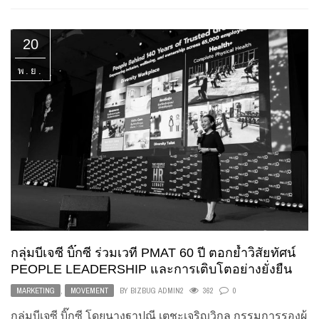
20
พ.ย.
กลุ่มบีเจซี บิ๊กซี ร่วมเวที PMAT 60 ปี ตอกย้ำวิสัยทัศน์
PEOPLE LEADERSHIP และการเติบโตอย่างยั่งยืน
MARKETING
,
MOVEMENT
BY
BIZBUG ADMIN2
362
0
กลุ่มบีเจซี บิ๊กซี โดยนางฐาปณี เตชะเจริญวิกุล กรรมการรองผู้