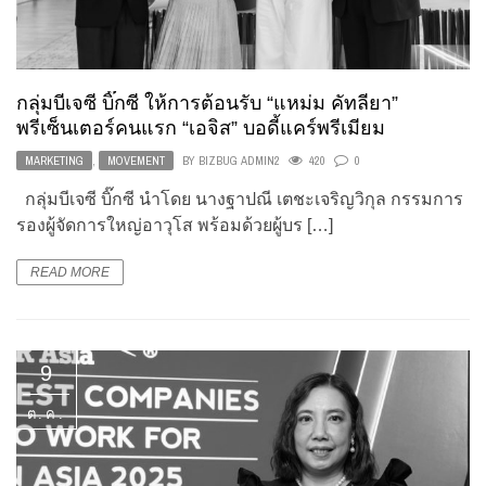
กลุ่มบีเจซี บิ๊กซี ให้การต้อนรับ “แหม่ม คัทลียา”
พรีเซ็นเตอร์คนแรก “เอจิส” บอดี้แคร์พรีเมียม
MARKETING
,
MOVEMENT
BY
BIZBUG ADMIN2
420
0
กลุ่มบีเจซี บิ๊กซี นำโดย นางฐาปณี เตชะเจริญวิกุล กรรมการ
รองผู้จัดการใหญ่อาวุโส พร้อมด้วยผู้บร […]
READ MORE
9
ต.ค.