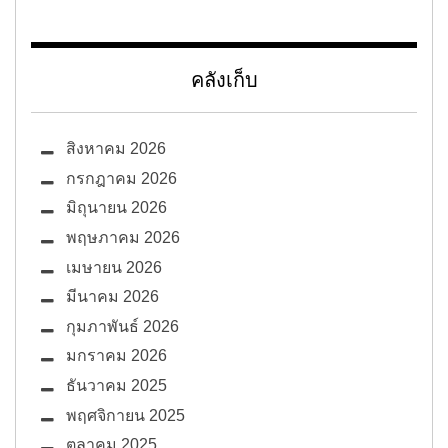
คลังเก็บ
สิงหาคม 2026
กรกฎาคม 2026
มิถุนายน 2026
พฤษภาคม 2026
เมษายน 2026
มีนาคม 2026
กุมภาพันธ์ 2026
มกราคม 2026
ธันวาคม 2025
พฤศจิกายน 2025
ตุลาคม 2025