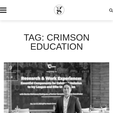
TAG: CRIMSON
EDUCATION
9
ก.ค.