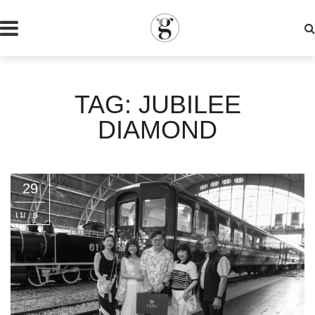
TAG: JUBILEE
DIAMOND
29
เม.ย.