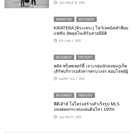
ชั้นนำ สะท้อนพลังองค์กรยุคใหม่ที่ “คน”
กุมภาพันธ์ 18, 2026
คือหัวใจของความสำเร็จ
MARKETING
,
MOVEMENT
KIRATERA (คิระเทระ) โชว์เทคนิคทำสีผม
แฟชั่น อัพลุคโมเดิร์นสวยมีมิติ
ธันวาคม 1, 2025
MOVEMENT
,
PROPERTY
พลัส พร็อพเพอร์ตี้ เจาะกลุ่มนักลงทุนภูเก็ต
เสิร์ฟบริการอสังหาฯครบวงจร ตอบโจทย์ผู้
ซื้อเพื่อลงทุนโดยเฉพาะ
พฤศจิกายน 7, 2025
MOVEMENT
,
PROPERTY
พีดีเฮ้าส์ โอ่โครงสร้างสำเร็จรูป MLS
ปลอดผลกระทบแผ่นดินไหว 100%
เมษายน 21, 2025