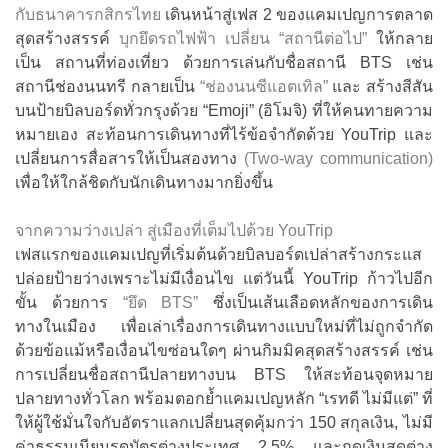
กับธนาคารกสิกรไทย
เดินหน้าสู่เฟส 2 ของแคมเปญการตลาด
สุดสร้างสรรค์
บุกยึดรถไฟฟ้า เปลี่ยน “สถานีต่อไป”
ให้กลาย
เป็น สถานที่ท่องเที่ยว ด้วยการเล่นกับชื่อสถานี BTS เช่น
สถานีช่องนนทรี กลายเป็น
“ช่องนนซีแอตเทิล”
และ สร้างสีสัน
บนป้ายบิลบอร์ดทั่วกรุงด้วย “Emoji” (อิโมจิ) ที่ให้คนทายความ
หมายเอง สะท้อนการเดินทางที่ไร้ข้อจำกัดด้วย YouTrip และ
เปลี่ยนการสื่อสารให้เป็นสองทาง
(Two-way communication)
เพื่อให้ใกล้ชิดกับนักเดินทางมากยิ่งขึ้น
จากความว่างเปล่า สู่เมืองที่เต็มไปด้วย YouTrip
เฟสแรกของแคมเปญที่เริ่มต้นด้วยบิลบอร์ดเปล่าสร้างกระแส
ปล่อยป้ายว่างเพราะไม่มีเงื่อนไข แต่วันนี้ YouTrip ก้าวไปอีก
ขั้น ด้วยการ
“ยึด BTS”
ซึ่งเป็นเส้นเลือดหลักของการเดิน
ทางในเมือง เพื่อเล่าเรื่องการเดินทางแบบใหม่ที่ไม่ถูกจำกัด
ด้วยข้อแม้หรือเงื่อนไขซ่อนใดๆ ผ่านกิมมิคสุดสร้างสรรค์ เช่น
การเปลี่ยนชื่อสถานีปลายทางบน BTS ให้สะท้อนจุดหมาย
ปลายทางทั่วโลก พร้อมตอกย้ำแคมเปญหลัก “เรทดี ไม่มีแต่” ที่
ให้ผู้ใช้มั่นใจกับอัตราแลกเปลี่ยนสุดคุ้มกว่า 150 สกุลเงิน, ไม่มี
ค่าธรรมเนียมรูดบัตรต่างประเทศ 2.5% และกดเงินสดต่าง