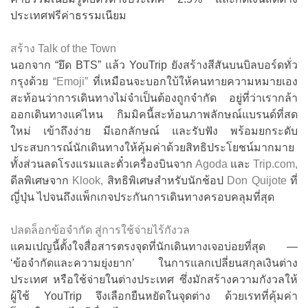
ประเทศฟรีค่าธรรมเนียม
สร้าง Talk of the Town
นอกจาก “ยึด BTS” แล้ว YouTrip ยังสร้างสีสันบนบิลบอร์ดทั่ว
กรุงด้วย
“Emoji”
ที่เหมือนจะบอกใบ้ให้คนทายความหมายเอง
สะท้อนว่าการเดินทางไม่จำเป็นต้องถูกจำกัด อยู่ที่ว่าเรากล้า
ออกเดินทางแค่ไหน กิมมิคนี้สะท้อนภาพลักษณ์แบรนด์ที่สด
ใหม่ เข้าถึงง่าย มีเอกลักษณ์ และรับฟัง พร้อมยกระดับ
ประสบการณ์นักเดินทางให้คุ้มค่าด้วยสิทธิประโยชน์มากมาย
ทั้งส่วนลดโรงแรมและตั๋วเครื่องบินจาก
Agoda
และ
Trip.com,
ดีลพิเศษจาก
Klook,
สิทธิพิเศษสำหรับนักช้อป
Don Quijote
ที่
ญี่ปุ่น ไปจนถึงแพ็กเกจประกันการเดินทางครอบคลุมที่สุด
ปลดล็อกข้อจำกัด สู่การใช้จ่ายไร้กังวล
แคมเปญนี้ตั้งใจสื่อสารตรงจุดที่นักเดินทางเจอบ่อยที่สุด —
‘ข้อจำกัดและความยุ่งยาก’ ในการแลกเปลี่ยนสกุลเงินต่าง
ประเทศ หรือใช้จ่ายในต่างประเทศ ซึ่งมักสร้างความกังวลให้
ผู้ใช้ YouTrip จึงเลือกยืนหยัดในจุดต่าง ด้วยเรทที่คุ้มค่า