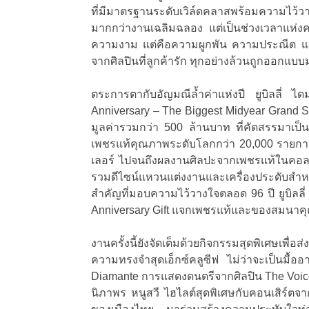
ที่มีมาตรฐานระดับเวิล์ดคลาสพร้อมความไว้วางใจ
มากกว่างานเฉลิมฉลอง แต่เป็นช่วงเวลาแห่งคว
ความงาม แต่คือความผูกพัน ความประณีต แล
จากศิลปินที่ลูกค้ารัก ทุกอย่างล้วนถูกออกแบบม
ตระการตากับอัญมณีล้ำค่าแห่งปี ยูบิลลี่ ได
Anniversary – The Biggest Midyear Grand S
มูลค่ารวมกว่า 500 ล้านบาท ที่คัดสรรมาเป็นพิ
เพชรแท้คุณภาพระดับโลกกว่า 20,000 รายกา
เลอร์ ไปจนถึงผลงานศิลปะจากเพชรแท้ในคอลเล
รวมดีไซน์แหวนแต่งงานและเครื่องประดับสำห
สำคัญที่มอบความไว้วางใจตลอด 96 ปี ยูบิลลี
Anniversary Gift แจกเพชรแท้และของสมนาค
งานครั้งนี้ยังจัดเต็มด้วยกิจกรรมสุดพิเศษ
ความทรงจำสุดเอ็กซ์คลูซีฟ ไม่ว่าจะเป็นมื
Diamante การแสดงดนตรีจากศิลปิน The Voic
นิภาพร หนูสวี ไฮไลต์สุดพิเศษกับคอนเสิร์ตจาก