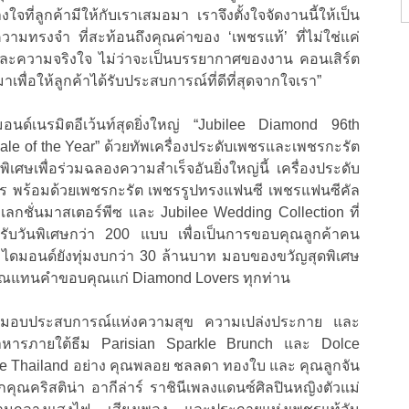
ที่ลูกค้ามีให้กับเราเสมอมา เราจึงตั้งใจจัดงานนี้ให้เป็น
ามทรงจำ ที่สะท้อนถึงคุณค่าของ ‘เพชรแท้’ ที่ไม่ใช่แค่
ะความจริงใจ ไม่ว่าจะเป็นบรรยากาศของงาน คอนเสิร์ต
าเพื่อให้ลูกค้าได้รับประสบการณ์ที่ดีที่สุดจากใจเรา”
มอนด์เนรมิตอีเว้นท์สุดยิ่งใหญ่ “Jubilee Diamond 96th
ale of the Year” ด้วยทัพเครื่องประดับเพชรและเพชรกะรัต
เศษเพื่อร่วมฉลองความสำเร็จอันยิ่งใหญ่นี้ เครื่องประดับ
ร พร้อมด้วยเพชรกะรัต เพชรรูปทรงแฟนซี เพชรแฟนซีคัล
กชั่นมาสเตอร์พีซ และ Jubilee Wedding Collection ที่
รับวันพิเศษกว่า 200 แบบ เพื่อเป็นการขอบคุณลูกค้าคน
่ ไดมอนด์ยังทุ่มงบกว่า 30 ล้านบาท มอบของขวัญสุดพิเศษ
ุณแทนคำขอบคุณแก่ Diamond Lovers ทุกท่าน
เพื่อส่งมอบประสบการณ์แห่งความสุข ความเปล่งประกาย และ
้ออาหารภายใต้ธีม Parisian Sparkle Brunch และ Dolce
e Thailand อย่าง คุณพลอย ชลลดา ทองใบ และ คุณลูกจัน
คุณคริสติน่า อากีล่าร์ ราชินีเพลงแดนซ์ศิลปินหญิงตัวแม่