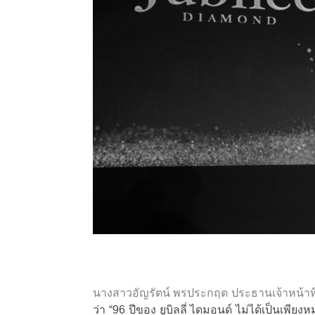
นางสาวอัญรัตน์ พรประกฤต ประธานเจ้าหน้าที่บร
ว่า “96 ปีของ ยูบิลลี่ ไดมอนด์ ไม่ได้เป็นเพ